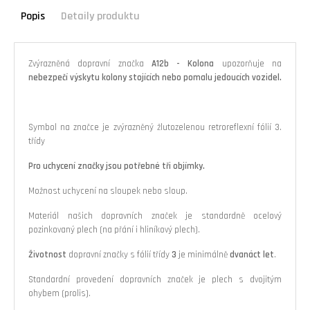
Popis
Detaily produktu
Zvýrazněná dopravní značka
A12b - Kolona
upozorňuje na
nebezpečí výskytu kolony stojících nebo pomalu jedoucích vozidel.
Symbol na značce je zvýrazněný žlutozelenou retroreflexní fólií 3.
třídy
Pro uchycení značky jsou potřebné tři objímky.
Možnost uchycení na sloupek nebo sloup.
Materiál našich dopravních značek je standardně ocelový
pozinkovaný plech (na přání i hliníkový plech).
Životnost
dopravní značky s fólií třídy
3
je minimálně
dvanáct
let
.
Standardní provedení dopravních značek je plech s dvojitým
ohybem (prolis).