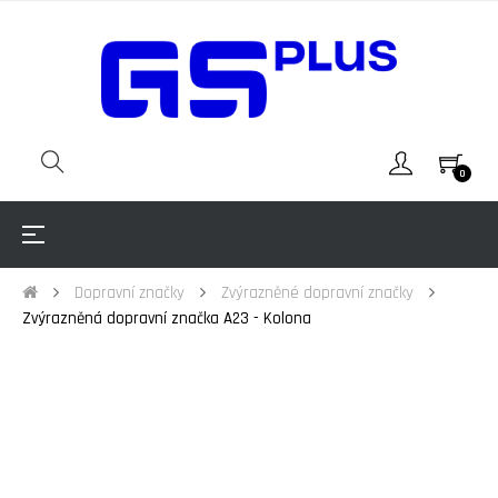
0
Toggle
☰
navigation
Dopravní značky
Zvýrazněné dopravní značky
Zvýrazněná dopravní značka A23 - Kolona