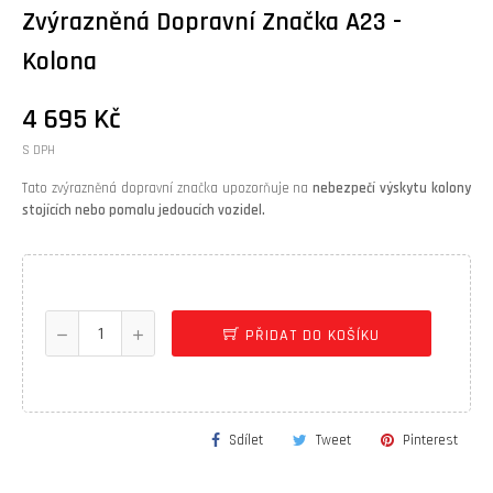
Zvýrazněná Dopravní Značka A23 -
Kolona
4 695 Kč
S DPH
Tato zvýrazněná dopravní značka upozorňuje na
nebezpečí výskytu kolony
stojících nebo pomalu jedoucích vozidel.
PŘIDAT DO KOŠÍKU
Sdílet
Tweet
Pinterest